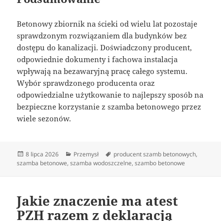
Betonowy zbiornik na ścieki od wielu lat pozostaje
sprawdzonym rozwiązaniem dla budynków bez
dostępu do kanalizacji. Doświadczony producent,
odpowiednie dokumenty i fachowa instalacja
wpływają na bezawaryjną pracę całego systemu.
Wybór sprawdzonego producenta oraz
odpowiedzialne użytkowanie to najlepszy sposób na
bezpieczne korzystanie z szamba betonowego przez
wiele sezonów.
Data
Kategorie
Tagi
8 lipca 2026
Przemysł
producent szamb betonowych
,
publikacji
szamba betonowe
,
szamba wodoszczelne
,
szambo betonowe
Jakie znaczenie ma atest
PZH razem z deklaracją