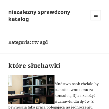
niezalezny sprawdzony
katalog
MENU
I
WIDGETY
Kategoria:
rtv agd
które słuchawki
Mnóstwo osób chciało by
stanąć dawno temu za
konsoletą DJ’a i założyć
słuchawki dla dj-ów. Z
pewnością taka praca polegająca na jednoczeniu