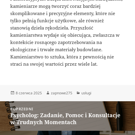
kamieniarze mogą tworzyć coraz bardziej
skomplikowane i precyzyjne elementy, które nie
tylko pełnią funkcje użytkowe, ale również
stanowią dzieła rękodzieła. Przyszłość
kamieniarstwa wydaje się obiecująca, zwłaszcza w
kontekście rosnącego zapotrzebowania na
ekologiczne i trwałe materiały budowlane.
Kamieniarstwo to sztuka, która z pewnością nie
straci na swojej wartości przez wiele lat.
Data
Autor
Kategorie
8 czerwca 2025
zapnowe275
usługi
publikacji
Nawigacja
POPRZEDNI
wpisu
Psycholog: Zadanie, Pomoc i Konsultacje
Poprzedni
w Trudnych Momentach
wpis: