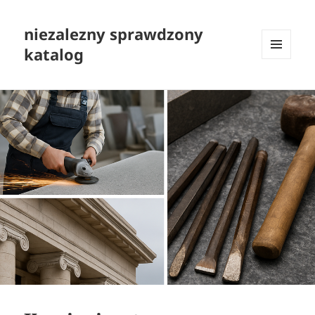
niezalezny sprawdzony
katalog
MENU
I
WIDGETY