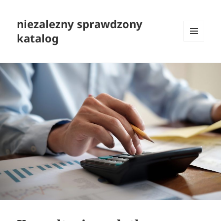
niezalezny sprawdzony
katalog
MENU
I
WIDGETY