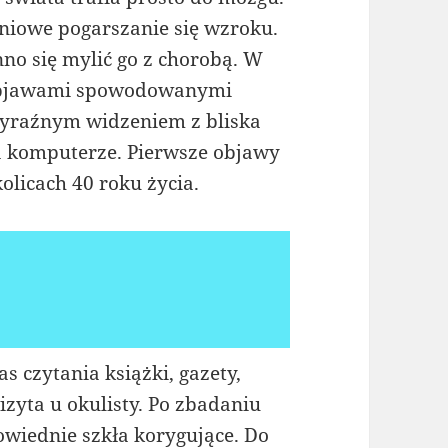
pniowe pogarszanie się wzroku.
inno się mylić go z chorobą. W
objawami spowodowanymi
wyraźnym widzeniem z bliska
na komputerze. Pierwsze objawy
olicach 40 roku życia.
 czytania książki, gazety,
izyta u okulisty. Po zbadaniu
wiednie szkła korygujące. Do