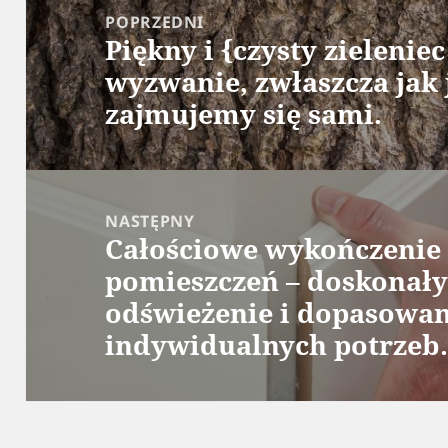
wpisu
POPRZEDNI
Piękny i {czysty zieleniec
Poprzedni
wyzwanie, zwłaszcza jak 
wpis:
zajmujemy się sami.
NASTĘPNY
Całościowe wykończenie 
Następny
pomieszczeń – doskonały
wpis:
odświeżenie i dopasowan
indywidualnych potrzeb