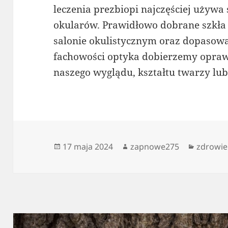
leczenia prezbiopi najczęściej używa
okularów. Prawidłowo dobrane szkła
salonie okulistycznym oraz dopasow
fachowości optyka dobierzemy oprawk
naszego wyglądu, kształtu twarzy lub
Data
Autor
Kategor
17 maja 2024
zapnowe275
zdrowie
publikacji
Nawigacja