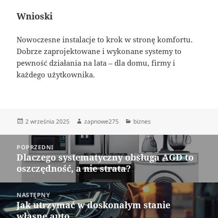
Wnioski
Nowoczesne instalacje to krok w stronę komfortu.
Dobrze zaprojektowane i wykonane systemy to
pewność działania na lata – dla domu, firmy i
każdego użytkownika.
Data
Autor
Kategorie
2 września 2025
zapnowe275
biznes
publikacji
Nawigacja
POPRZEDNI
wpisu
Dlaczego systematyczny obsługa AGD to
Poprzedni
oszczędność, a nie strata?
wpis:
NASTĘPNY
Jak utrzymać w doskonałym stanie
Następny
własne auto
wpis: