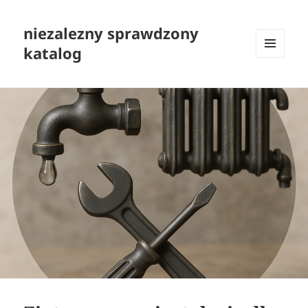
niezalezny sprawdzony
katalog
MENU
I
WIDGETY