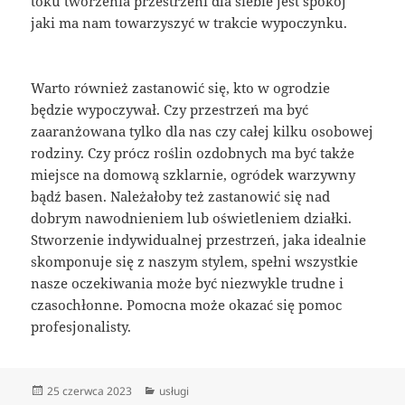
toku tworzenia przestrzeni dla siebie jest spokój
jaki ma nam towarzyszyć w trakcie wypoczynku.
Warto również zastanowić się, kto w ogrodzie
będzie wypoczywał. Czy przestrzeń ma być
zaaranżowana tylko dla nas czy całej kilku osobowej
rodziny. Czy prócz roślin ozdobnych ma być także
miejsce na domową szklarnie, ogródek warzywny
bądź basen. Należałoby też zastanowić się nad
dobrym nawodnieniem lub oświetleniem działki.
Stworzenie indywidualnej przestrzeń, jaka idealnie
skomponuje się z naszym stylem, spełni wszystkie
nasze oczekiwania może być niezwykle trudne i
czasochłonne. Pomocna może okazać się pomoc
profesjonalisty.
Data
Kategorie
25 czerwca 2023
usługi