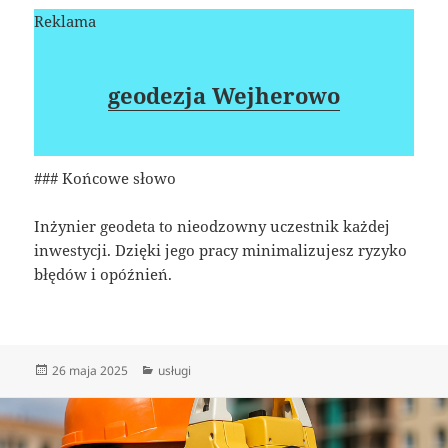
Reklama
geodezja Wejherowo
### Końcowe słowo
Inżynier geodeta to nieodzowny uczestnik każdej
inwestycji. Dzięki jego pracy minimalizujesz ryzyko
błędów i opóźnień.
Data
Kategorie
26 maja 2025
usługi
publikacji