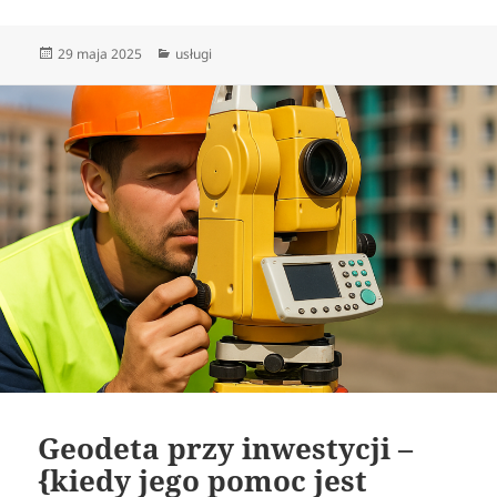
Data
Kategorie
29 maja 2025
usługi
publikacji
Geodeta przy inwestycji –
{kiedy jego pomoc jest