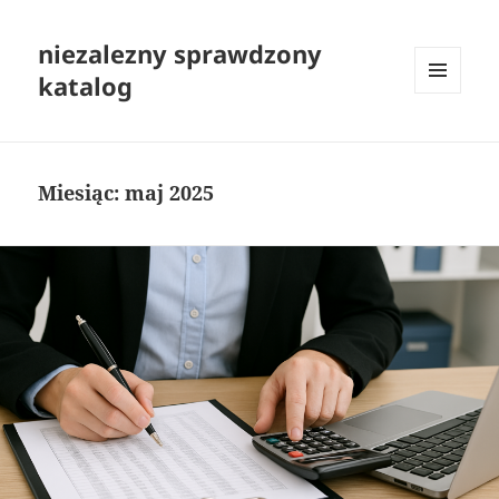
niezalezny sprawdzony
katalog
MENU
I
WIDGETY
Miesiąc:
maj 2025