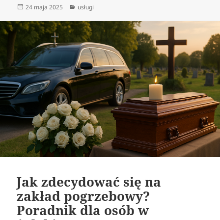
Data
Kategorie
24 maja 2025
usługi
publikacji
Jak zdecydować się na
zakład pogrzebowy?
Poradnik dla osób w