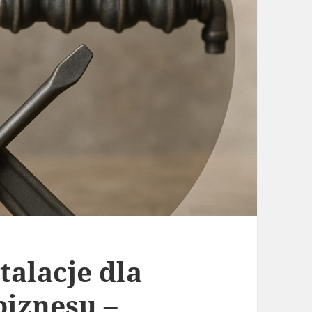
talacje dla
biznesu –