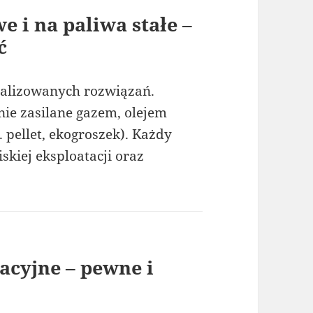
e i na paliwa stałe –
ć
alizowanych rozwiązań.
nie zasilane gazem, olejem
pellet, ekogroszek). Każdy
skiej eksploatacji oraz
acyjne – pewne i