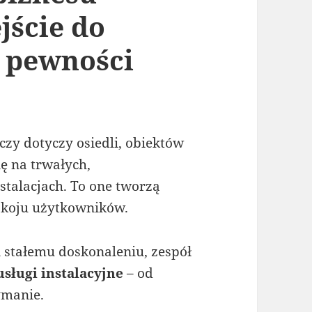
jście do
i pewności
zy dotyczy osiedli, obiektów
ię na trwałych,
stalacjach. To one tworzą
okoju użytkowników.
 stałemu doskonaleniu, zespół
sługi instalacyjne
– od
ymanie.