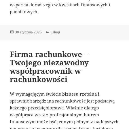
wsparcia doradczego w kwestiach finansowych i
podatkowych.
Data
Kategorie
30 stycznia 2025
usługi
publikacji
Firma rachunkowe –
Twojego niezawodny
współpracownik w
rachunkowości
W wymagającym świecie biznesu rzetelna i
sprawnie zarządzana rachunkowość jest podstawą
każdego przedsiębiorstwa. Właśnie dlatego
współpraca wraz z profesjonalnym biurem
finansowym może być jednym jednym z najlepszych
najlepszych wyborów dla Twojej firmy. Instytucja