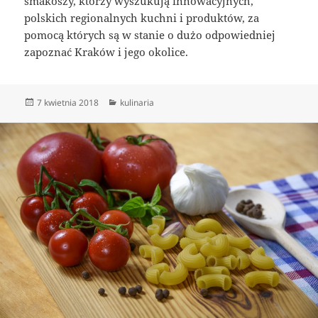
smakoszy, którzy wyszukują innowacyjnych,
polskich regionalnych kuchni i produktów, za
pomocą których są w stanie o dużo odpowiedniej
zapoznać Kraków i jego okolice.
Data
Kategorie
7 kwietnia 2018
kulinaria
publikacji