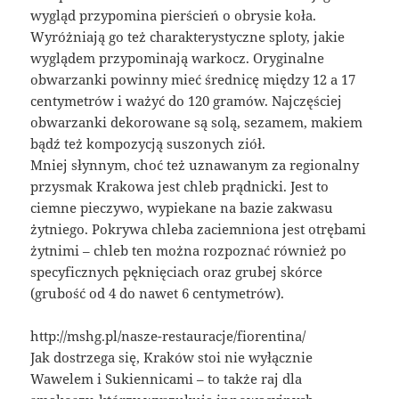
wygląd przypomina pierścień o obrysie koła.
Wyróżniają go też charakterystyczne sploty, jakie
wyglądem przypominają warkocz. Oryginalne
obwarzanki powinny mieć średnicę między 12 a 17
centymetrów i ważyć do 120 gramów. Najczęściej
obwarzanki dekorowane są solą, sezamem, makiem
bądź też kompozycją suszonych ziół.
Mniej słynnym, choć też uznawanym za regionalny
przysmak Krakowa jest chleb prądnicki. Jest to
ciemne pieczywo, wypiekane na bazie zakwasu
żytniego. Pokrywa chleba zaciemniona jest otrębami
żytnimi – chleb ten można rozpoznać również po
specyficznych pęknięciach oraz grubej skórce
(grubość od 4 do nawet 6 centymetrów).
http://mshg.pl/nasze-restauracje/fiorentina/
Jak dostrzega się, Kraków stoi nie wyłącznie
Wawelem i Sukiennicami – to także raj dla