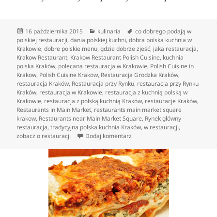
Data
Kategorie
Tagi
16 października 2015
kulinaria
co dobrego podają w
publikacji
polskiej restauracji
,
dania polskiej kuchni
,
dobra polska kuchnia w
Krakowie
,
dobre polskie menu
,
gdzie dobrze zjeść
,
jaka restauracja
,
Krakow Restaurant
,
Krakow Restaurant Polish Cuisine
,
kuchnia
polska Kraków
,
polecana restauracja w Krakowie
,
Polish Cuisine in
Krakow
,
Polish Cuisine Krakow
,
Restauracja Grodzka Kraków
,
restauracja Kraków
,
Restauracja przy Rynku
,
restauracja przy Rynku
Kraków
,
restauracja w Krakowie
,
restauracja z kuchnią polską w
Krakowie
,
restauracja z polską kuchnią Kraków
,
restauracje Kraków
,
Restaurants in Main Market
,
restaurants main market square
krakow
,
Restaurants near Main Market Square
,
Rynek główny
restauracja
,
tradycyjna polska kuchnia Kraków
,
w restauracji
,
do Polska słynie z wyśmienitych
zobacz o restauracji
Dodaj komentarz