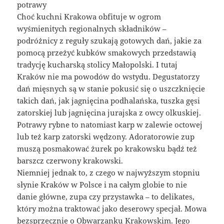
potrawy
Choć kuchni Krakowa obfituje w ogrom
wyśmienitych regionalnych składników –
podróżnicy z reguły szukają gotowych dań, jakie za
pomocą przeżyć kubków smakowych przedstawią
tradycję kucharską stolicy Małopolski. I tutaj
Kraków nie ma powodów do wstydu. Degustatorzy
dań mięsnych są w stanie pokusić się o uszczknięcie
takich dań, jak jagnięcina podhalańska, tuszka gęsi
zatorskiej lub jagnięcina jurajska z owcy olkuskiej.
Potrawy rybne to natomiast karp w zalewie octowej
lub też karp zatorski wędzony. Adoratorowie zup
muszą posmakować żurek po krakowsku bądź też
barszcz czerwony krakowski.
Niemniej jednak to, z czego w najwyższym stopniu
słynie Kraków w Polsce i na całym globie to nie
danie główne, zupa czy przystawka – to delikates,
który można traktować jako deserowy specjał. Mowa
bezsprzecznie o Obwarzanku Krakowskim. Jego