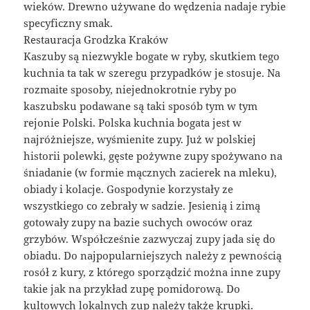
wieków. Drewno używane do wędzenia nadaje rybie
specyficzny smak.
Restauracja Grodzka Kraków
Kaszuby są niezwykle bogate w ryby, skutkiem tego
kuchnia ta tak w szeregu przypadków je stosuje. Na
rozmaite sposoby, niejednokrotnie ryby po
kaszubsku podawane są taki sposób tym w tym
rejonie Polski. Polska kuchnia bogata jest w
najróżniejsze, wyśmienite zupy. Już w polskiej
historii polewki, gęste pożywne zupy spożywano na
śniadanie (w formie mącznych zacierek na mleku),
obiady i kolacje. Gospodynie korzystały ze
wszystkiego co zebrały w sadzie. Jesienią i zimą
gotowały zupy na bazie suchych owoców oraz
grzybów. Współcześnie zazwyczaj zupy jada się do
obiadu. Do najpopularniejszych należy z pewnością
rosół z kury, z którego sporządzić można inne zupy
takie jak na przykład zupę pomidorową. Do
kultowych lokalnych zup należy także krupki.