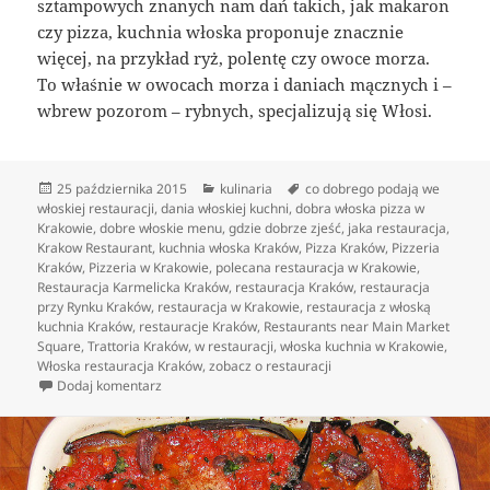
sztampowych znanych nam dań takich, jak makaron
czy pizza, kuchnia włoska proponuje znacznie
więcej, na przykład ryż, polentę czy owoce morza.
To właśnie w owocach morza i daniach mącznych i –
wbrew pozorom – rybnych, specjalizują się Włosi.
Data
Kategorie
Tagi
25 października 2015
kulinaria
co dobrego podają we
publikacji
włoskiej restauracji
,
dania włoskiej kuchni
,
dobra włoska pizza w
Krakowie
,
dobre włoskie menu
,
gdzie dobrze zjeść
,
jaka restauracja
,
Krakow Restaurant
,
kuchnia włoska Kraków
,
Pizza Kraków
,
Pizzeria
Kraków
,
Pizzeria w Krakowie
,
polecana restauracja w Krakowie
,
Restauracja Karmelicka Kraków
,
restauracja Kraków
,
restauracja
przy Rynku Kraków
,
restauracja w Krakowie
,
restauracja z włoską
kuchnia Kraków
,
restauracje Kraków
,
Restaurants near Main Market
Square
,
Trattoria Kraków
,
w restauracji
,
włoska kuchnia w Krakowie
,
Włoska restauracja Kraków
,
zobacz o restauracji
do Dania włoskiej Kuchni – prostota oraz przyjemność 
Dodaj komentarz