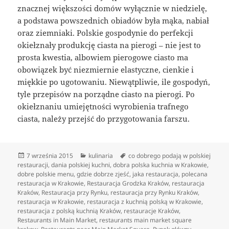
znacznej większości domów wyłącznie w niedzielę,
a podstawa powszednich obiadów była mąka, nabiał
oraz ziemniaki. Polskie gospodynie do perfekcji
okiełznały produkcję ciasta na pierogi – nie jest to
prosta kwestia, albowiem pierogowe ciasto ma
obowiązek być niezmiernie elastyczne, cienkie i
miękkie po ugotowaniu. Niewątpliwie, ile gospodyń,
tyle przepisów na porządne ciasto na pierogi. Po
okiełznaniu umiejętności wyrobienia trafnego
ciasta, należy przejść do przygotowania farszu.
Data
Kategorie
Tagi
7 września 2015
kulinaria
co dobrego podają w polskiej
publikacji
restauracji
,
dania polskiej kuchni
,
dobra polska kuchnia w Krakowie
,
dobre polskie menu
,
gdzie dobrze zjeść
,
jaka restauracja
,
polecana
restauracja w Krakowie
,
Restauracja Grodzka Kraków
,
restauracja
Kraków
,
Restauracja przy Rynku
,
restauracja przy Rynku Kraków
,
restauracja w Krakowie
,
restauracja z kuchnią polską w Krakowie
,
restauracja z polską kuchnią Kraków
,
restauracje Kraków
,
Restaurants in Main Market
,
restaurants main market square