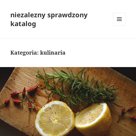
niezalezny sprawdzony
katalog
MENU
I
WIDGETY
Kategoria:
kulinaria