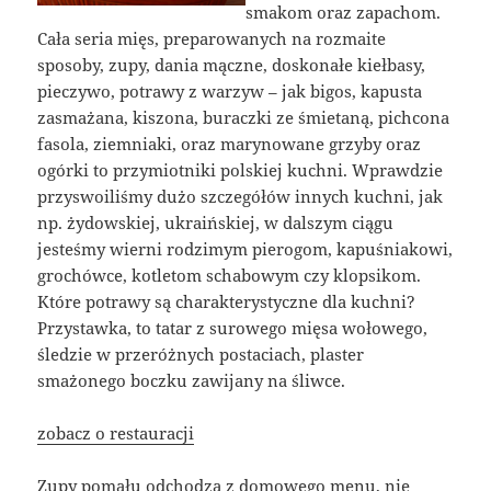
smakom oraz zapachom.
Cała seria mięs, preparowanych na rozmaite
sposoby, zupy, dania mączne, doskonałe kiełbasy,
pieczywo, potrawy z warzyw – jak bigos, kapusta
zasmażana, kiszona, buraczki ze śmietaną, pichcona
fasola, ziemniaki, oraz marynowane grzyby oraz
ogórki to przymiotniki polskiej kuchni. Wprawdzie
przyswoiliśmy dużo szczegółów innych kuchni, jak
np. żydowskiej, ukraińskiej, w dalszym ciągu
jesteśmy wierni rodzimym pierogom, kapuśniakowi,
grochówce, kotletom schabowym czy klopsikom.
Które potrawy są charakterystyczne dla kuchni?
Przystawka, to tatar z surowego mięsa wołowego,
śledzie w przeróżnych postaciach, plaster
smażonego boczku zawijany na śliwce.
zobacz o restauracji
Zupy pomału odchodzą z domowego menu, nie