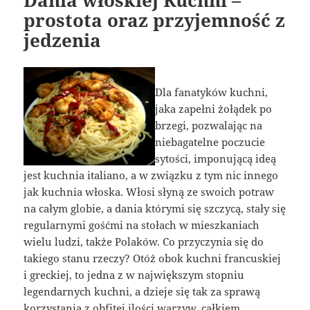
prostota oraz przyjemność z
jedzenia
Dla fanatyków kuchni,
jaka zapełni żołądek po
brzegi, pozwalając na
niebagatelne poczucie
sytości, imponującą ideą
jest kuchnia italiano, a w związku z tym nic innego
jak kuchnia włoska. Włosi słyną ze swoich potraw
na całym globie, a dania którymi się szczycą, stały się
regularnymi gośćmi na stołach w mieszkaniach
wielu ludzi, także Polaków. Co przyczynia się do
takiego stanu rzeczy? Otóż obok kuchni francuskiej
i greckiej, to jedna z w największym stopniu
legendarnych kuchni, a dzieje się tak za sprawą
korzystania z obfitej ilości warzyw, całkiem