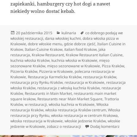
zapiekanki, hamburgery czy hot dogi a nawet
niekiedy wolno dostać kebab.
Data
Kategorie
Tagi
20 października 2015
kulinaria
co dobrego podają we
publikacji
włoskiej restauracji
,
dania włoskiej kuchni
,
dobra włoska pizza w
Krakowie
,
dobre włoskie menu
,
gdzie dobrze zjeść
,
Italian Cuisine in
Krakow
,
Italian Cuisine Krakow
,
italian food Krakow
,
jaka
restauracja
,
Krakow Restaurant
,
Krakow Restaurant italian Cuisine
,
kuchnia włoska Kraków
,
kuchnia włoska w Krakowie
,
mięso
sezonowane Kraków
,
mięso sezonowane w Krakowie
,
Pizza Kraków
,
Pizzeria Kraków
,
Pizzeria w Krakowie
,
polecana restauracja w
Krakowie
,
Restauracja Karmelicka Kraków
,
restauracja Kraków
,
restauracja przy Rynku Kraków
,
restauracja w Krakowie
,
restauracja
włoska Kraków
,
restauracja z włoską kuchnia Kraków
,
restauracje
Kraków
,
Restaurants in Main Market
,
restaurants main market
square krakow
,
Restaurants near Main Market Square
,
Trattoria
Kraków
,
w restauracji
,
włoska kuchnia w Krakowie
,
Włoska
restauracja Kraków
,
włoska restauracja Kraków centrum
,
Włoska
restauracja przy Rynku
,
włoska restauracja w centrum Krakowa
,
włoska restauracja w Krakowie
,
włoskie jedzenie Kraków
,
włoskie
do Włoski
jedzenie w Krakowie
,
zobacz o restauracji
Dodaj komentarz