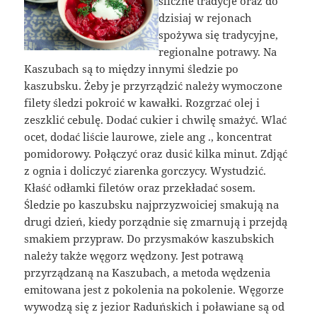
śliczne tradycje oraz do
dzisiaj w rejonach
spożywa się tradycyjne,
regionalne potrawy. Na
Kaszubach są to między innymi śledzie po
kaszubsku. Żeby je przyrządzić należy wymoczone
filety śledzi pokroić w kawałki. Rozgrzać olej i
zeszklić cebulę. Dodać cukier i chwilę smażyć. Wlać
ocet, dodać liście laurowe, ziele ang ., koncentrat
pomidorowy. Połączyć oraz dusić kilka minut. Zdjąć
z ognia i doliczyć ziarenka gorczycy. Wystudzić.
Kłaść odłamki filetów oraz przekładać sosem.
Śledzie po kaszubsku najprzyzwoiciej smakują na
drugi dzień, kiedy porządnie się zmarnują i przejdą
smakiem przypraw. Do przysmaków kaszubskich
należy także węgorz wędzony. Jest potrawą
przyrządzaną na Kaszubach, a metoda wędzenia
emitowana jest z pokolenia na pokolenie. Węgorze
wywodzą się z jezior Raduńskich i poławiane są od