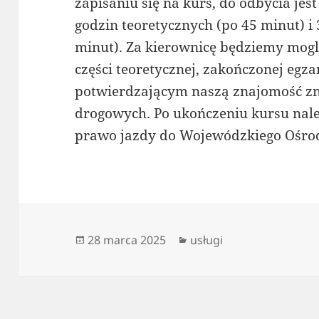
zapisaniu się na kurs, do odbycia jes
godzin teoretycznych (po 45 minut) i
minut). Za kierownicę będziemy mogl
części teoretycznej, zakończonej e
potwierdzającym naszą znajomość z
drogowych. Po ukończeniu kursu nale
prawo jazdy do Wojewódzkiego Ośro
Data
Kategorie
28 marca 2025
usługi
publikacji