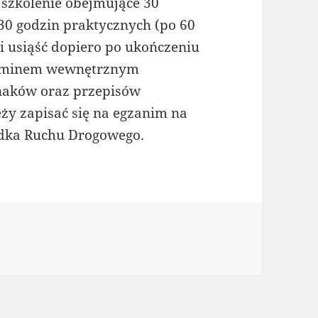
t szkolenie obejmujące 30
 30 godzin praktycznych (po 60
i usiąść dopiero po ukończeniu
gzaminem wewnętrznym
naków oraz przepisów
ży zapisać się na egzanim na
dka Ruchu Drogowego.